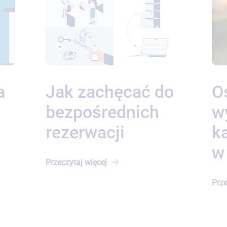
a
Jak zachęcać do
O
bezpośrednich
w
rezerwacji
k
w
Przeczytaj
więcej
Prze