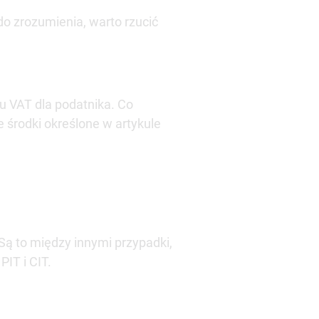
do zrozumienia, warto rzucić
u VAT dla podatnika. Co
 środki określone w artykule
ą to między innymi przypadki,
PIT i CIT.