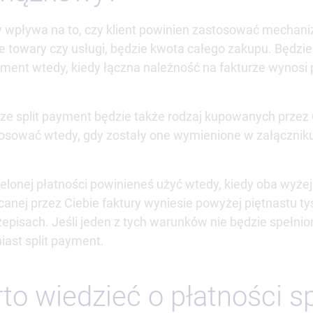
wpływa na to, czy klient powinien zastosować mechaniz
e towary czy usługi, będzie kwota całego zakupu. Będz
ment wtedy, kiedy łączna należność na fakturze wynosi 
ze split payment będzie także rodzaj kupowanych przez 
tosować wtedy, gdy zostały one wymienione w załącznik
onej płatności powinieneś użyć wtedy, kiedy oba wyżej
canej przez Ciebie faktury wyniesie powyżej piętnastu ty
rzepisach. Jeśli jeden z tych warunków nie będzie speł
ast split payment.
to wiedzieć o płatności s