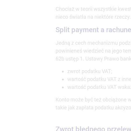
Chociaż w teorii wszystkie kwes
nieco światła na niektóre rzeczy
Split payment a rachu
Jedną z cech mechanizmu podziel
powinieneś wiedzieć na jego tem
62b ustęp 1. Ustawy Prawo bank
zwrot podatku VAT;
wartość podatku VAT z inn
wartość podatku VAT wskaz
Konto może być też obciążone w
takie jak zapłata podatku akcyz
Zwrot błędnego przelew