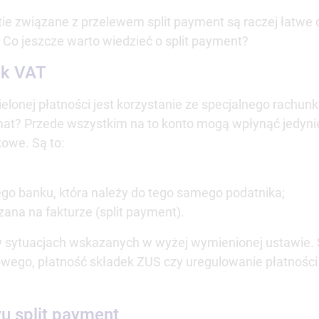
tie związane z przelewem split payment są raczej łatwe 
. Co jeszcze warto wiedzieć o split payment?
nek VAT
onej płatności jest korzystanie ze specjalnego rachunk
at? Przede wszystkim na to konto mogą wpłynąć jedynie
owe. Są to:
ego banku, która należy do tego samego podatnika;
ana na fakturze (split payment).
 sytuacjach wskazanych w wyżej wymienionej ustawie. S
owego, płatność składek ZUS czy uregulowanie płatności 
u split payment