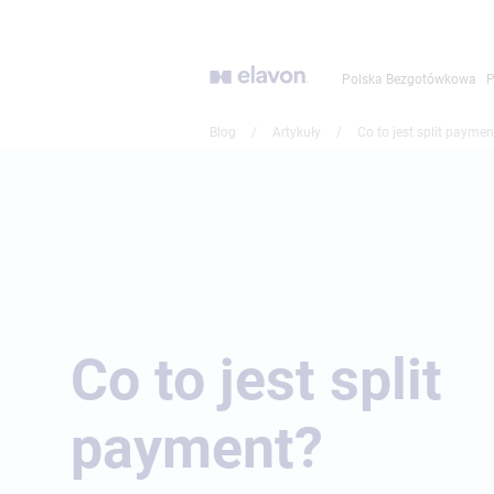
Przejdź
do
głównej
Polska Bezgotówkowa
P
treści
Blog
/
Artykuły
/
Co to jest split paymen
Co to jest split
payment?