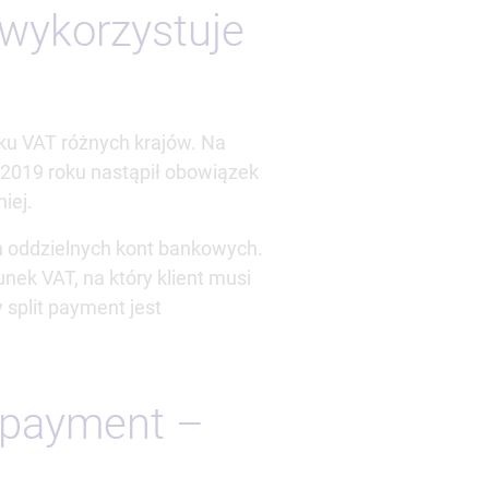
u wykorzystuje
ku VAT różnych krajów. Na
 2019 roku nastąpił obowiązek
niej.
h oddzielnych kont bankowych.
nek VAT, na który klient musi
 split payment jest
t payment –