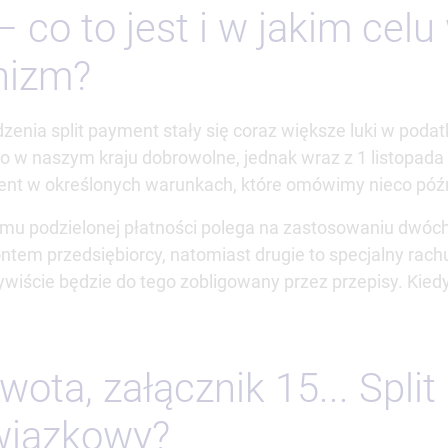
– co to jest i w jakim cel
anizm?
a split payment stały się coraz większe luki w podat
o w naszym kraju dobrowolne, jednak wraz z 1 listopada
ment w określonych warunkach, które omówimy nieco póź
mu podzielonej płatności polega na zastosowaniu dwóc
ntem przedsiębiorcy, natomiast drugie to specjalny rachu
ywiście będzie do tego zobligowany przez przepisy. Kiedy
ota, załącznik 15... Spli
owiązkowy?