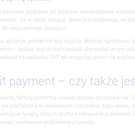
it payment, podobnie jak podczas wprowadzania wszyst
omylić. Co w takiej sytuacji, skoro przedsiębiorca, na k
i do niego pełnego dostępu?
a sytuacja, jednak nie bez wyjścia. Możesz spróbować p
zwrotu – będzie ona musiała jednak skorzystać w tym cel
madzone na rachunku VAT nie mogą być przez nią wypłac
lit payment – czy także 
wanej faktury proforma również będzie spoczywał na T
 nie jest fakturą w ustawowym rozumieniu tego słowa, 
piętnaście tysięcy złotych brutto a nabywane przedmioty 
osować mechanizm podzielonej płatności.