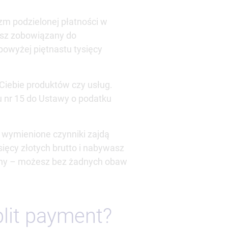
m podzielonej płatności w
iesz zobowiązany do
powyżej piętnastu tysięcy
Ciebie produktów czy usług.
u nr 15 do Ustawy o podatku
 wymienione czynniki zajdą
sięcy złotych brutto i nabywasz
niony – możesz bez żadnych obaw
plit payment?