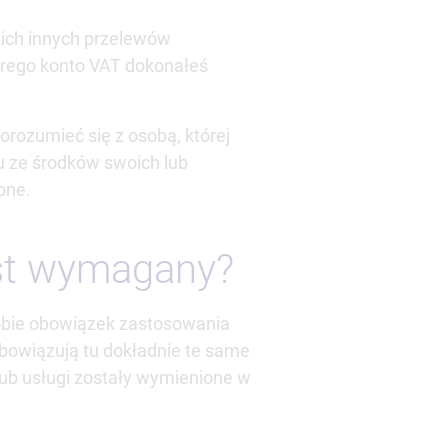
kich innych przelewów
tórego konto VAT dokonałeś
orozumieć się z osobą, której
u ze środków swoich lub
one.
jest wymagany?
obie obowiązek zastosowania
obowiązują tu dokładnie te same
lub usługi zostały wymienione w