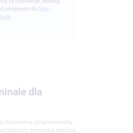
izji za transakcje, według
d odrębnych dla
firm
i
tucji
.
inale dla
ią zbliżeniową i programowalny
l płatniczy, terminal w telefonie