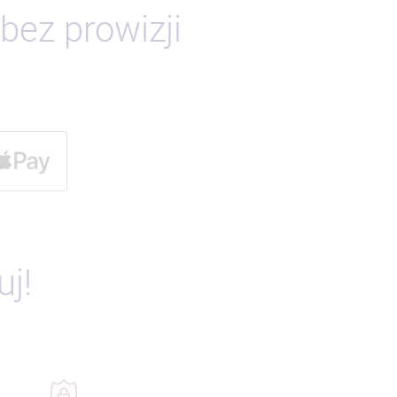
bez prowizji
j!