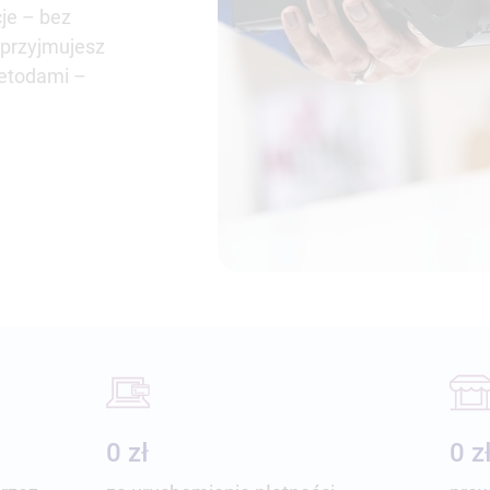
je – bez
 przyjmujesz
metodami –
0 zł
0 z