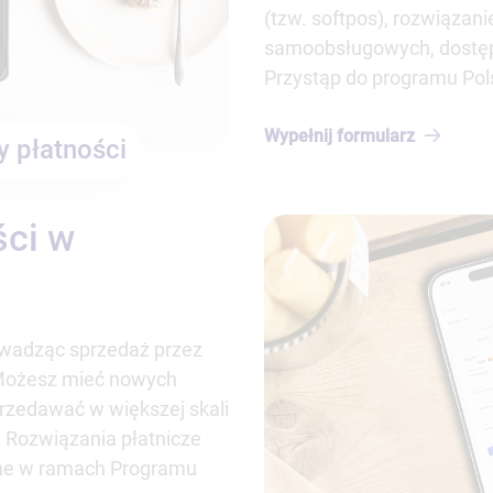
(tzw. softpos), rozwiązan
samoobsługowych, dostęp 
Przystąp do programu Pol
Wypełnij
formularz
 płatności
ci w
rowadząc sprzedaż przez
 Możesz mieć nowych
przedawać w większej skali
 Rozwiązania płatnicze
pne w ramach Programu