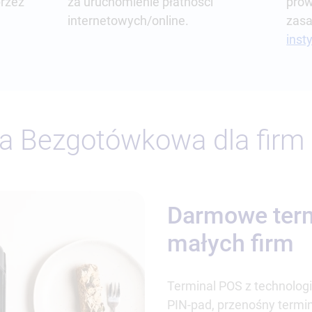
przez
za uruchomienie płatności
prow
internetowych/online.
zasa
insty
a Bezgotówkowa dla firm
Darmowe term
małych firm
Terminal POS z technolog
PIN-pad, przenośny termina