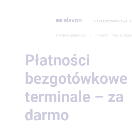
Przejdź
do
głównej
Polska Bezgotówkowa
P
treści
Przyjmuj płatności
/
Program Polska Bezg
Płatności
bezgotówkowe 
terminale – za
darmo