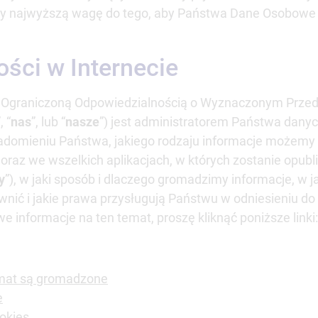
y najwyższą wagę do tego, aby Państwa Dane Osobowe b
ości w Internecie
 Ograniczoną Odpowiedzialnością o Wyznaczonym Przedm
, “
nas
”, lub “
nasze
”) jest administratorem Państwa danyc
iadomieniu Państwa, jakiego rodzaju informacje możemy
oraz we wszelkich aplikacjach, w których zostanie opubl
y
”), w jaki sposób i dlaczego gromadzimy informacje, w 
awnić i jakie prawa przysługują Państwu w odniesieniu
 informacje na ten temat, proszę kliknąć poniższe linki:
emat są gromadzone
e
okies