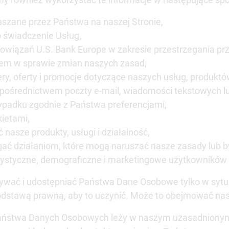
aszane przez Państwa na naszej Stronie,
 świadczenie Usług,
wiązań U.S. Bank Europe w zakresie przestrzegania pr
em w sprawie zmian naszych zasad,
y, oferty i promocje dotyczące naszych usług, produktów 
pośrednictwem poczty e-mail, wiadomości tekstowych l
ypadku zgodnie z Państwa preferencjami,
ietami,
nasze produkty, usługi i działalność,
gać działaniom, które mogą naruszać nasze zasady lub 
tystyczne, demograficzne i marketingowe użytkowników 
wać i udostępniać Państwa Dane Osobowe tylko w sytua
dstawą prawną, aby to uczynić. Może to obejmować nas
aństwa Danych Osobowych leży w naszym uzasadnionym in