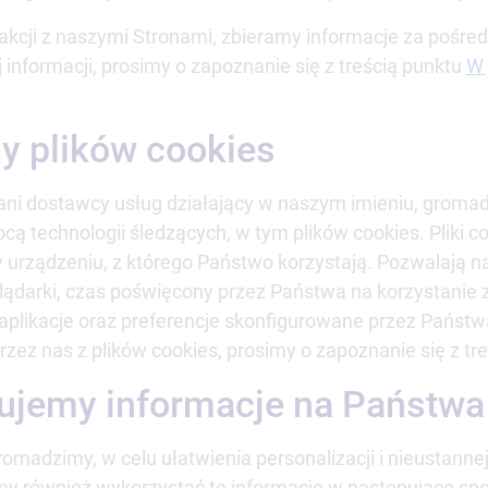
kcji z naszymi Stronami, zbieramy informacje za pośred
j informacji, prosimy o zapoznanie się z treścią punktu
W 
y plików cookies
fani dostawcy usług działający w naszym imieniu, grom
ą technologii śledzących, w tym plików cookies. Pliki co
rządzeniu, z którego Państwo korzystają. Pozwalają n
glądarki, czas poświęcony przez Państwa na korzystanie
aplikacje oraz preferencje skonfigurowane przez Państw
przez nas z plików cookies, prosimy o zapoznanie się z tr
tujemy informacje na Państwa
romadzimy, w celu ułatwienia personalizacji i nieustanne
y również wykorzystać te informacje w następujące sp