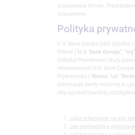
zrozumienia formie. Przykładam
szacunkiem.
Polityka prywatn
U.S. Bank Europe DAC (Spółka z
Polsce (“
U.S. Bank Europe
”, “
my
”
Polityka Prywatności służy pow
internetowych U.S. Bank Europe 
Prywatności (“
Strona
” lub “
Stron
informacje, kiedy możemy je uj
Aby uzyskać bardziej szczegółowe
Jakie informacje na mój t
Jak gromadzimy informacj
Jak korzystamy z plików co