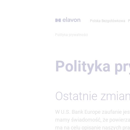
Przejdź
do
głównej
Polska Bezgotówkowa
P
treści
Polityka prywatności
Polityka p
Ostatnie zmian
W U.S. Bank Europe zaufanie jes
mamy świadomość, że powierzaj
ma na celu opisanie naszych pra