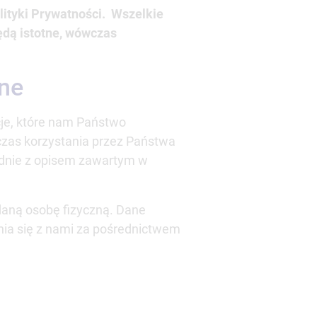
ityki Prywatności. Wszelkie
będą istotne, wówczas
one
cje, które nam Państwo
czas korzystania przez Państwa
godnie z opisem zawartym w
 daną osobę fizyczną. Dane
a się z nami za pośrednictwem