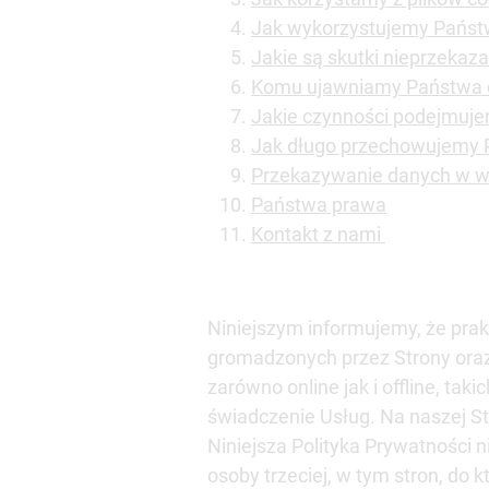
Jak wykorzystujemy Państ
Jakie są skutki nieprzeka
Komu ujawniamy Państwa
Jakie czynności podejmuj
Jak długo przechowujemy
Przekazywanie danych w w
Państwa prawa
Kontakt z nami
Niniejszym informujemy, że prakt
gromadzonych przez Strony ora
zarówno online jak i offline, t
świadczenie Usług. Na naszej St
Niniejsza Polityka Prywatności 
osoby trzeciej, w tym stron, do