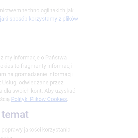
nictwem technologii takich jak
jaki sposób korzystamy z plików
adzimy informacje o Państwa
okies to fragmenty informacji
am na gromadzenie informacji
 z Usług, odwiedzane przez
a dla swoich kont. Aby uzyskać
eścią
Polityki Plików Cookies
.
 temat
j poprawy jakości korzystania
osoby: