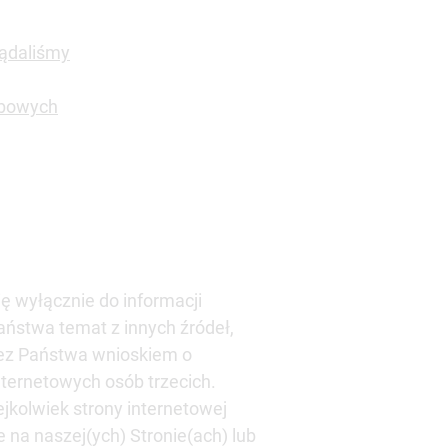
żądaliśmy
obowych
ię wyłącznie do informacji
aństwa temat z innych źródeł,
rzez Państwa wnioskiem o
nternetowych osób trzecich.
jkolwiek strony internetowej
 na naszej(ych) Stronie(ach) lub