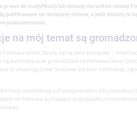
 prawo do modyfikacji lub zmiany warunków naszej Pol
ą publikowane na niniejszej stronie, a jeśli zmiany te 
owe powiadomienie.
cje na mój temat są gromadz
 Państwa temat, dzielą się na dwie kategorie – informa
óre są automatycznie gromadzone na Państwa temat pod
macje te obejmują Dane Osobowe lub Inne Informacje, z
nformacji identyfikujących (bezpośrednio lub pośrednio)
będzie od Państwa wymagane w przypadku komunikowani
ejmować: