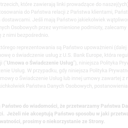
rzecich, które zawierają linki prowadzące do naszej(ych)
stosowania do Państwa relacji z Państwa klientami, Pań
 dostawcami. Jeśli mają Państwo jakiekolwiek wątpliwo
ch Osobowych przez wymienione podmioty, zalecamy zap
ę z nimi bezpośrednio.
którego reprezentowania są Państwo upoważnieni (dalej 
mowę o świadczenie usług z U.S. Bank Europe, która regu
i ("
Umowa o Świadczenie Usług
”), niniejsza Polityka P
nie Usług. W przypadku, gdy niniejsza Polityka Prywatno
Umowy o Świadczenie Usług lub innej umowy zawartej z 
ichkolwiek Państwa Danych Osobowych, postanowienia ni
ją Państwo do wiadomości, że przetwarzamy Państwa D
ści. Jeżeli nie akceptują Państwo sposobu w jaki prz
ywatności, prosimy o niekorzystanie ze Strony.