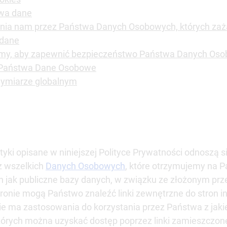
wa dane
zania nam przez Państwa Danych Osobowych, których za
 dane
emy, aby zapewnić bezpieczeństwo Państwa Danych Os
 Państwa Dane Osobowe
ymiarze globalnym
yki opisane w niniejszej Polityce Prywatności odnoszą s
z wszelkich
Danych Osobowych
, które otrzymujemy na P
akich jak publiczne bazy danych, w związku ze złożonym p
ronie mogą Państwo znaleźć linki zewnętrzne do stron i
nie ma zastosowania do korzystania przez Państwa z jakie
 których można uzyskać dostęp poprzez linki zamieszczone