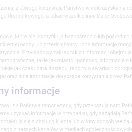
zenia, z którego korzystają Państwo w celu uzyskania do
ego i komórkowego, a także wszelkie inne Dane Osobowe
macje, które nie identyfikują bezpośrednio lub pośrednio 
onkretnej osoby lub przedsiębiorcy. Inne Informacje mo
ycznie. Przykładowy zakres takich informacji obejmuje
 demograficzne, takie jak miasto i państwo, informacje o
 takie jak czas i data dostępu, raporty o awariach opro
tępu oraz inne informacje dotyczące korzystania przez Pa
my informacje
wa i na Państwa temat wtedy, gdy przekazują nam Pańs
emy uzyskać informacje w przypadku, gdy zażądają Pań
ontaktują się z obsługą klienta lub w inny sposób wejdą 
lnego z naszych kanałów w mediach społecznościowych