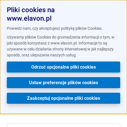
Pliki cookies na
www.elavon.pl
Powiedz nam, czy akceptujesz politykę plików Cookies..
Używamy plików Cookies do gromadzenia informacji o tym, w
Prowadzenie firmy jest prostsze z
jaki sposób korzystasz z www.elavon.pl. Informacje to są
aplikacją mobilną Elavon Connect.
używane w celu działania strony internetowej w jak najlepszy
/
Strefa klienta
Aktualności dla klientów
sposób, oraz ulepszania naszych usług.
Pobierz w
Google Play
lub
App Store
.
Odrzuć opcjonalne pliki cookies
Czat z obsługą
Strefa klienta
Ustaw preferencje plików cookies
Aktualności dla klientów
Zaakceptuj opcjonalne pliki cookies
Strefa klienta