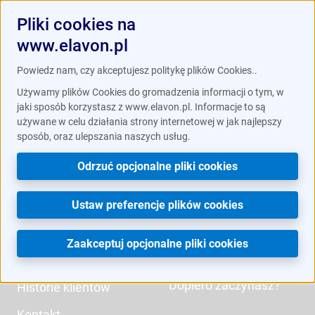
Pliki cookies na
www.elavon.pl
Powiedz nam, czy akceptujesz politykę plików Cookies..
Używamy plików Cookies do gromadzenia informacji o tym, w
Elavon
Przyjmuj
jaki sposób korzystasz z www.elavon.pl. Informacje to są
używane w celu działania strony internetowej w jak najlepszy
płatności
sposób, oraz ulepszania naszych usług.
O nas
Odrzuć opcjonalne pliki cookies
Przegląd rozwiązań
Branże
Płatności online
Kariera
Ustaw preferencje plików cookies
Terminale płatnicze
Blog
Zaakceptuj opcjonalne pliki cookies
Usługi dodatkowe
Partnerzy
Dopiero zaczynasz?
Historie klientów
Kontakt