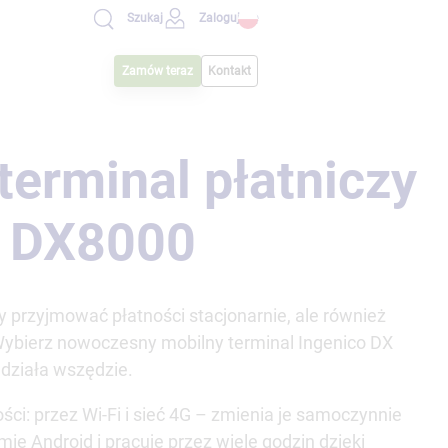
Zaloguj się
Szukaj
Zamów teraz
Kontakt
terminal płatniczy
o DX8000
y przyjmować płatności stacjonarnie, ale również
Wybierz nowoczesny mobilny terminal Ingenico DX
 działa wszędzie.
ci: przez Wi-Fi i sieć 4G – zmienia je samoczynnie
mie Android i pracuje przez wiele godzin dzięki