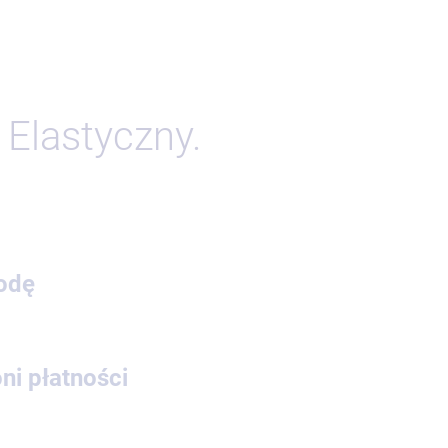
 Elastyczny.
odę
oni płatności