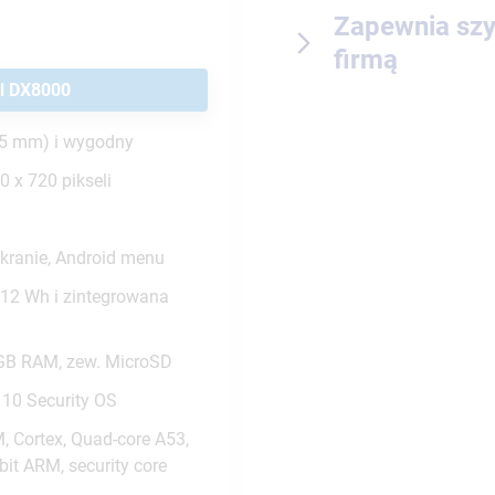
Zapewnia szy
firmą
l DX8000
.5 mm) i wygodny
0 x 720 pikseli
kranie, Android menu
.12 Wh i zintegrowana
GB RAM, zew. MicroSD
10 Security OS
, Cortex, Quad-core A53,
bit ARM, security core