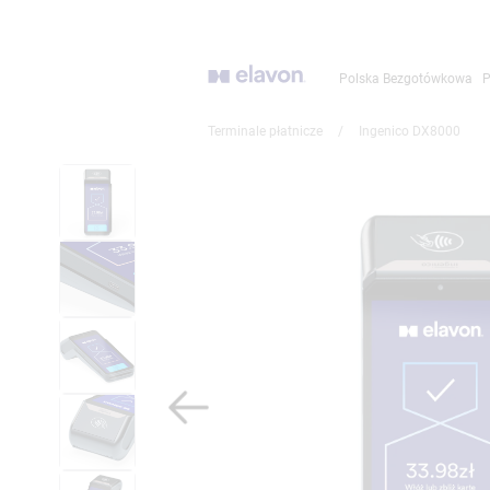
Przejdź
do
głównej
Polska Bezgotówkowa
P
treści
Terminale płatnicze
/
Ingenico DX8000