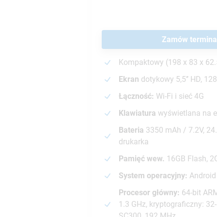
Zamów termina
Kompaktowy (198 x 83 x 62
Ekran
dotykowy 5,5’’ HD, 128
Łączność:
Wi-Fi i sieć 4G
Klawiatura
wyświetlana na e
Bateria
3350 mAh / 7.2V, 24
drukarka
Pamięć wew.
16GB Flash, 2
System operacyjny:
Android 
Procesor główny:
64-bit ARM
1.3 GHz, kryptograficzny: 32-
SC300, 192 MHz