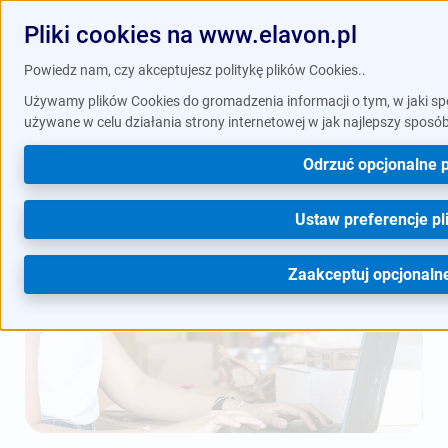
Pliki cookies na www.elavon.pl
Powiedz nam, czy akceptujesz politykę plików Cookies..
/
/
Blog
Artykuły
E-commerce – jak zacząć prowadzenie
Używamy plików Cookies do gromadzenia informacji o tym, w jaki sp
używane w celu działania strony internetowej w jak najlepszy sposó
sklepu internetowego?
Odrzuć opcjonalne p
Ustaw preferencje pl
Zaakceptuj opcjonalne