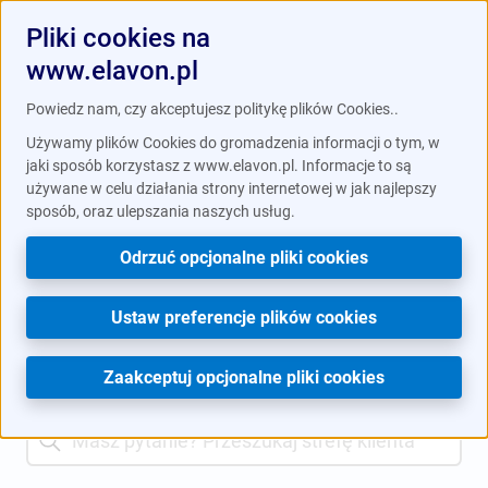
Pliki cookies na
www.elavon.pl
Powiedz nam, czy akceptujesz politykę plików Cookies..
Używamy plików Cookies do gromadzenia informacji o tym, w
Prowadzenie firmy jest prostsze z
jaki sposób korzystasz z www.elavon.pl. Informacje to są
aplikacją mobilną Elavon Connect.
używane w celu działania strony internetowej w jak najlepszy
/
/
Strefa klienta
Twoje konto
Jak czytać zestawienie
sposób, oraz ulepszania naszych usług.
Pobierz w
Google Play
lub
App Store
.
transakcji
Odrzuć opcjonalne pliki cookies
Czat z obsługą
Twoje konto
Ustaw preferencje plików cookies
Zaakceptuj opcjonalne pliki cookies
Search