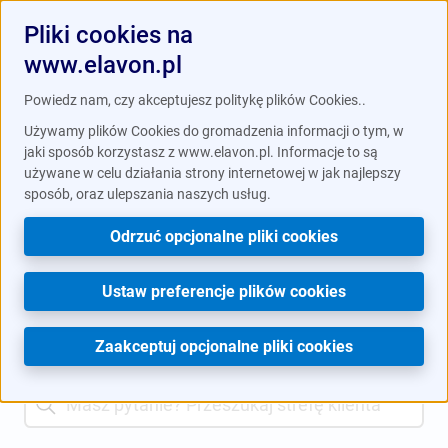
Pliki cookies na
www.elavon.pl
Powiedz nam, czy akceptujesz politykę plików Cookies..
Używamy plików Cookies do gromadzenia informacji o tym, w
Prowadzenie firmy jest prostsze z
jaki sposób korzystasz z www.elavon.pl. Informacje to są
aplikacją mobilną Elavon Connect.
używane w celu działania strony internetowej w jak najlepszy
/
/
Strefa klienta
Instrukcje obsługi
Ingenico Desk i
sposób, oraz ulepszania naszych usług.
Pobierz w
Google Play
lub
App Store
.
Move 3500
Odrzuć opcjonalne pliki cookies
Czat z obsługą
Instrukcje obsługi
Ustaw preferencje plików cookies
Zaakceptuj opcjonalne pliki cookies
Search