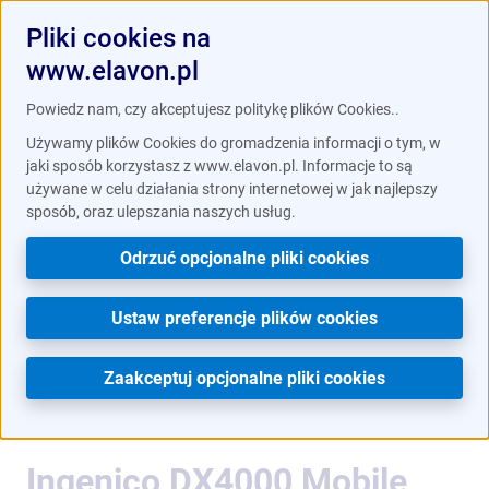
Pliki cookies na
www.elavon.pl
/
/
Strefa klienta
Instrukcje obsługi
Ingenico DX8000,
Powiedz nam, czy akceptujesz politykę plików Cookies..
/
DX4000 Desktop i Mobile
Zawartość pudełka i
Używamy plików Cookies do gromadzenia informacji o tym, w
podłączenie terminala DX4000 Mobile
jaki sposób korzystasz z www.elavon.pl. Informacje to są
używane w celu działania strony internetowej w jak najlepszy
sposób, oraz ulepszania naszych usług.
Instrukcje obsługi
Odrzuć opcjonalne pliki cookies
Ustaw preferencje plików cookies
Search
Zaakceptuj opcjonalne pliki cookies
Ingenico DX4000 Mobile